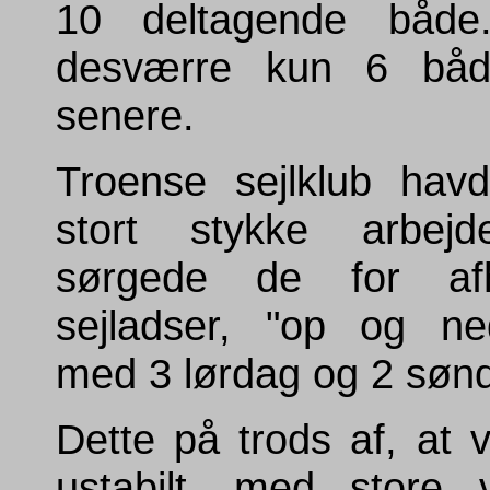
10 deltagende både
desværre kun 6 bå
senere.
Troense sejlklub havd
stort stykke arbej
sørgede de for af
sejladser, "op og ned
med 3 lørdag og 2 søn
Dette på trods af, at ve
ustabilt, med store 