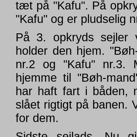
tæt på "Kafu". På opkryd
"Kafu" og er pludselig nr
På 3. opkryds sejler 
holder den hjem. "Bøh
nr.2 og "Kafu" nr.3. 
hjemme til "Bøh-mand",
har haft fart i båden,
slået rigtigt på banen. 
for dem.
Sidste sejlads. Nu g