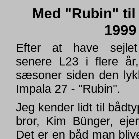
Med "Rubin" ti
1999
Efter at have sejle
senere L23 i flere år
sæsoner siden den lykk
Impala 27 - "Rubin".
Jeg kender lidt til båd
bror, Kim Bünger, ejer 
Det er en båd man bli