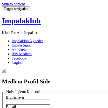
Skip to content
Toggle navigation
Impalaklub
Klub For Alle Impalaer
Impalaklub Nyheder
Impala Snak
Aktiviteter
Bliv Medlem
Facebook
Logind
Medlem Profil Side
Nulstil glemt Kodeord
Brugernavn
E-mail